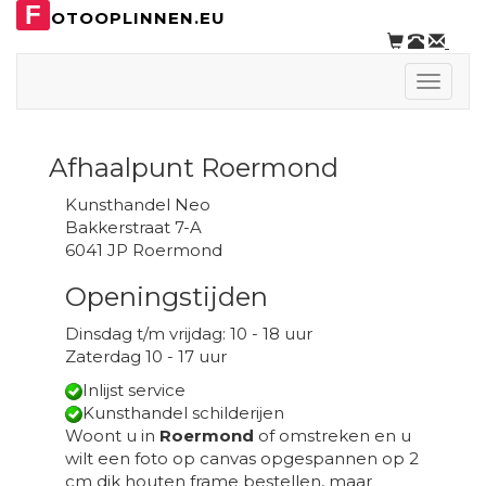
F
OTOOPLINNEN.EU
Toggle
naviga
Afhaalpunt Roermond
Kunsthandel Neo
Bakkerstraat 7-A
6041 JP Roermond
Openingstijden
Dinsdag t/m vrijdag: 10 - 18 uur
Zaterdag 10 - 17 uur
Inlijst service
Kunsthandel schilderijen
Woont u in
Roermond
of omstreken en u
wilt een foto op canvas opgespannen op 2
cm dik houten frame bestellen, maar