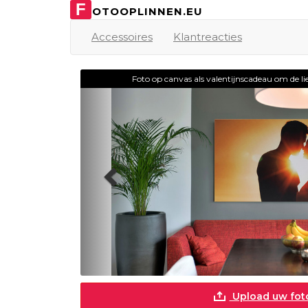
F
OTOOPLINNEN.EU
Accessoires
Klantreacties
Vorige
Foto op canvas als valentijnscadeau om de lie
Upload uw fot