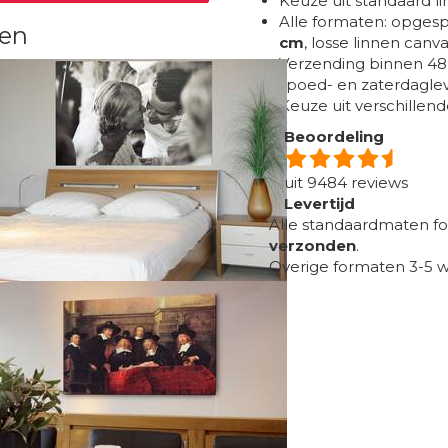
Keuze uit standaard li
Alle formaten: opgesp
nen
cm
, losse linnen ca
Verzending binnen 48
spoed- en zaterdaglev
Keuze uit verschillen
Beoordeling
uit
9484
reviews
Levertijd
Alle standaardmaten f
verzonden
.
Overige formaten 3-5 