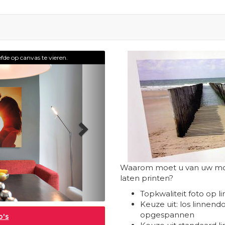
Volgende
fde op canvas te vieren.
Waarom moet u van uw moois
laten printen?
Topkwaliteit foto op l
Keuze uit: los linne
opgespannen
o's