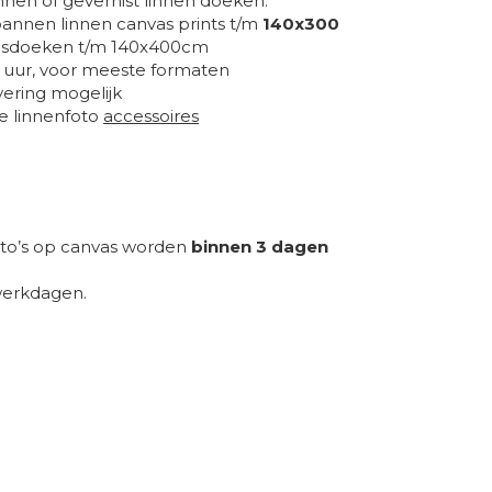
nnen of gevernist linnen doeken.
annen linnen canvas prints t/m
140x300
nvasdoeken t/m 140x400cm
 uur, voor meeste formaten
ering mogelijk
de linnenfoto
accessoires
oto’s op canvas worden
binnen 3 dagen
werkdagen.